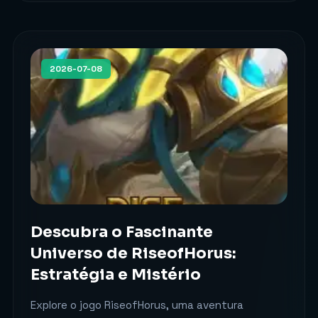
2026-07-08
Descubra o Fascinante
Universo de RiseofHorus:
Estratégia e Mistério
Explore o jogo RiseofHorus, uma aventura