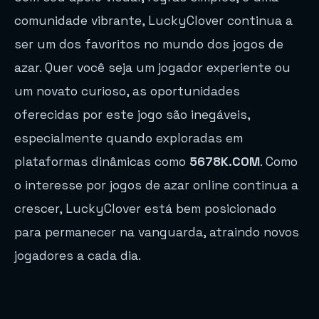
comunidade vibrante, LuckyClover continua a
ser um dos favoritos no mundo dos jogos de
azar. Quer você seja um jogador experiente ou
um novato curioso, as oportunidades
oferecidas por este jogo são inegáveis,
especialmente quando exploradas em
plataformas dinâmicas como
5678K.COM
. Como
o interesse por jogos de azar online continua a
crescer, LuckyClover está bem posicionado
para permanecer na vanguarda, atraindo novos
jogadores a cada dia.