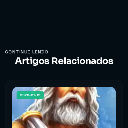
CONTINUE LENDO
Artigos Relacionados
2026-07-19