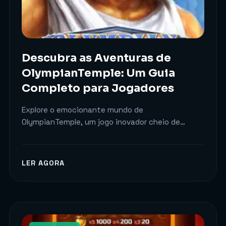
Descubra as Aventuras de
OlympianTemple: Um Guia
Completo para Jogadores
Explore o emocionante mundo de
OlympianTemple, um jogo inovador cheio de
desafios e aventuras mitológicas.
LER AGORA