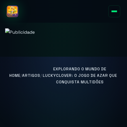
EXPLORANDO O MUNDO DE
HOME
/
ARTIGOS
/
LUCKYCLOVER: O JOGO DE AZAR QUE
CONQUISTA MULTIDÕES
Explorando o Mundo de
LuckyClover: O Jogo de
Azar Que Conquista