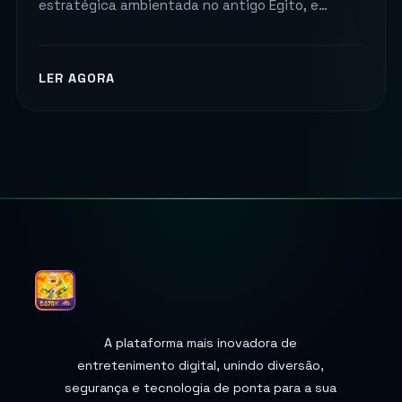
estratégica ambientada no antigo Egito, e
conheça suas regras e características únicas.
LER AGORA
A plataforma mais inovadora de
entretenimento digital, unindo diversão,
segurança e tecnologia de ponta para a sua