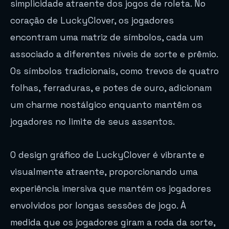
simplicidade atraente dos jogos de roleta. No
coração de LuckyClover, os jogadores
encontram uma matriz de símbolos, cada um
associado a diferentes níveis de sorte e prêmio.
Os símbolos tradicionais, como trevos de quatro
folhas, ferraduras, e potes de ouro, adicionam
um charme nostálgico enquanto mantêm os
jogadores no limite de seus assentos.
O design gráfico de LuckyClover é vibrante e
visualmente atraente, proporcionando uma
experiência imersiva que mantém os jogadores
envolvidos por longas sessões de jogo. À
medida que os jogadores giram a roda da sorte,