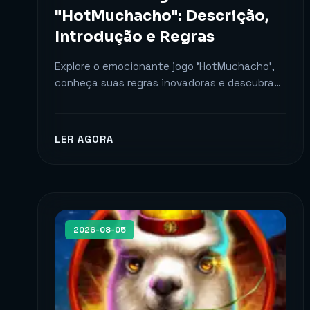
"HotMuchacho": Descrição,
Introdução e Regras
Explore o emocionante jogo 'HotMuchacho',
conheça suas regras inovadoras e descubra
como ele está conquistando o público.
LER AGORA
2026-08-05