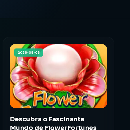
2026-08-06
Descubra o Fascinante
Mundo de FlowerFortunes