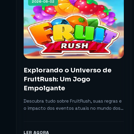
2026-08-02
Explorando o Universo de
FruitRush: Um Jogo
Empolgante
Descubra tudo sobre FruitRush, suas regras e
o impacto dos eventos atuais no mundo dos
jogos.
LER AGORA