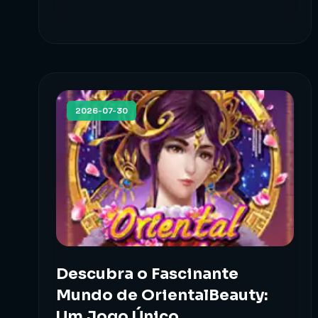
2026-07-30
Descubra o Fascinante
Mundo de OrientalBeauty:
Um Jogo Único