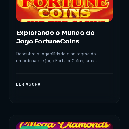
Explorando o Mundo do
Jogo FortuneCoins
Descubra a jogabilidade e as regras do
emocionante jogo FortuneCoins, uma
experiência que combina sorte e estratégia.
LER AGORA