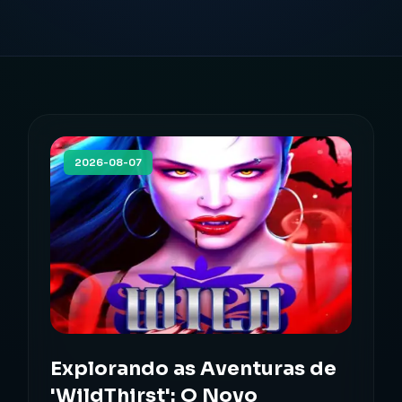
2026-08-07
Explorando as Aventuras de
'WildThirst': O Novo