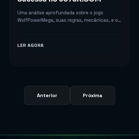
Uma análise aprofundada sobre o jogo
WolfPowerMega, suas regras, mecânicas, e o
impacto no mercado de jogos em meio aos
eventos atuais.
LER AGORA
Anterior
Próxima