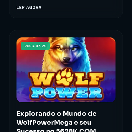
LER AGORA
2026-07-29
Explorando o Mundo de
WolfPowerMega e seu
Sucesso no 5678K.COM